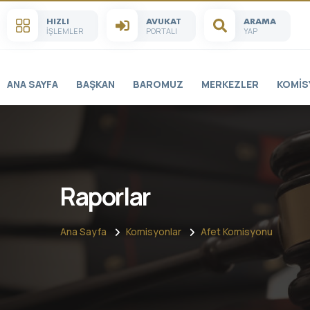
HIZLI
AVUKAT
ARAMA
İŞLEMLER
PORTALI
YAP
ANA SAYFA
BAŞKAN
BAROMUZ
MERKEZLER
KOMIS
Raporlar
Ana Sayfa
Komisyonlar
Afet Komisyonu