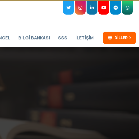
NCEL
BILGI BANKASI
SSS
İLETIŞIM
DILLER