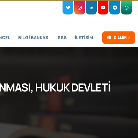
NCEL
BILGI BANKASI
SSS
İLETIŞIM
DILLER
NMASI, HUKUK DEVLETİ