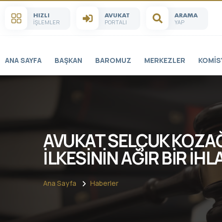
HIZLI
AVUKAT
ARAMA
İŞLEMLER
PORTALI
YAP
ANA SAYFA
BAŞKAN
BAROMUZ
MERKEZLER
KOMIS
AVUKAT SELÇUK KOZAĞ
İLKESİNİN AĞIR BİR İHL
Ana Sayfa
Haberler