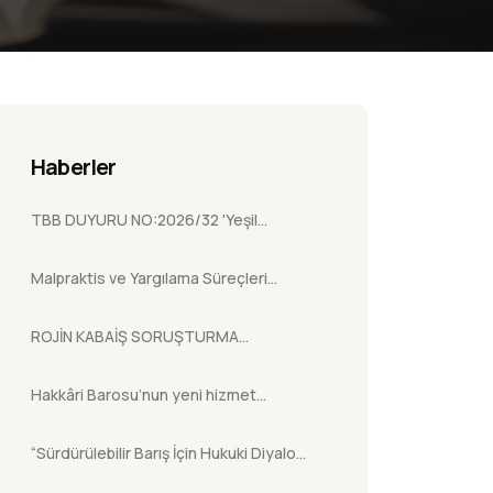
Haberler
TBB DUYURU NO:2026/32 'Yeşil
Pasaport Başvuru Sürecinin Elektronik
Malpraktis ve Yargılama Süreçleri
Ortama Taşınması Hakkında.'
Semineri
ROJİN KABAİŞ SORUŞTURMA
DOSYASININ HUKUKİ SÜRECİNE İLİŞKİN
Hakkâri Barosu’nun yeni hizmet
BİLGİ NOTU
binasının açılış töreni
“Sürdürülebilir Barış İçin Hukuki Diyalog:
Silahsızlanma, Terhis ve Yeniden