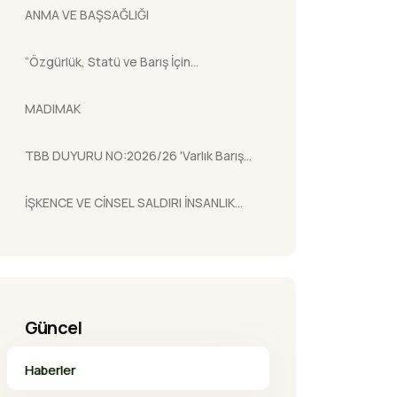
ANMA VE BAŞSAĞLIĞI
Entegrasyon (DDR) Kapsamında
Müstakil Yasa ve Mevzuata İlişkin
“Özgürlük, Statü ve Barış İçin
Değerlendirmeler” Başlıklı Çalıştay
Demokratik Hukuk” şiarıyla
MADIMAK
gerçekleştirilen Demokratik Kürt
Hukukçular Konferansı
TBB DUYURU NO:2026/26 'Varlık Barışı
Düzenlemesi Hakkında.'
İŞKENCE VE CİNSEL SALDIRI İNSANLIK
SUÇUDUR: HAKKARİ CEZAEVİ’NDEKİ
SİSTEMATİK VAHŞETİN TAKİPÇİSİYİZ!
Güncel
Haberler