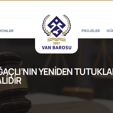
YONLAR
PROJELER
GÜ
AÇLI’NIN YENİDEN TUTUKLA
ALİDİR