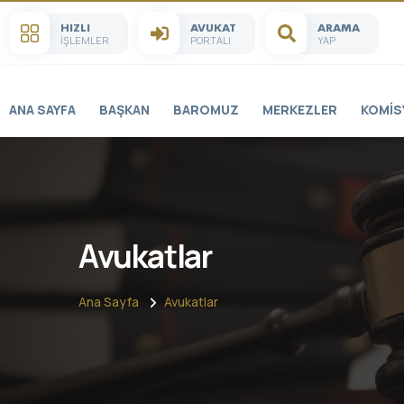
HIZLI
AVUKAT
ARAMA
İŞLEMLER
PORTALI
YAP
ANA SAYFA
BAŞKAN
BAROMUZ
MERKEZLER
KOMIS
Avukatlar
Ana Sayfa
Avukatlar