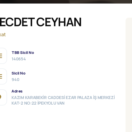
ECDET CEYHAN
kat
TBB Sicil No
140654
Sicil No
940
Adres
KAZIM KARABEKİR CADDESİ EZAR PALAZA İŞ MERKEZİ
KAT-2 NO:22 İPEKYOLU VAN