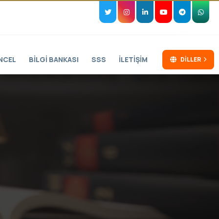
NCEL
BILGI BANKASI
SSS
İLETIŞIM
DILLER