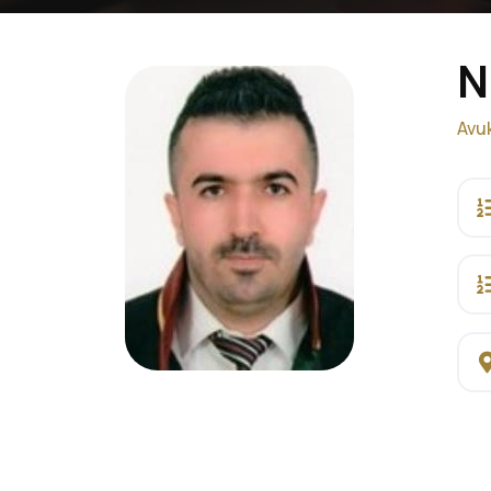
N
Avu