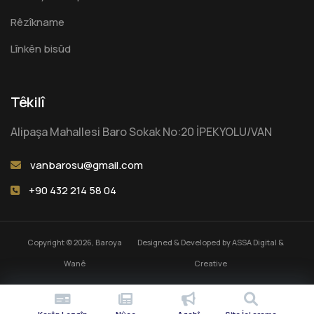
Rêzîkname
Lînkên bisûd
Têkilî
Alipaşa Mahallesi Baro Sokak No:20 İPEKYOLU/VAN
vanbarosu@gmail.com
+90 432 214 58 04
Copyright © 2026, Baroya
Designed & Developed by
ASSA Digital &
Wanê
Creative