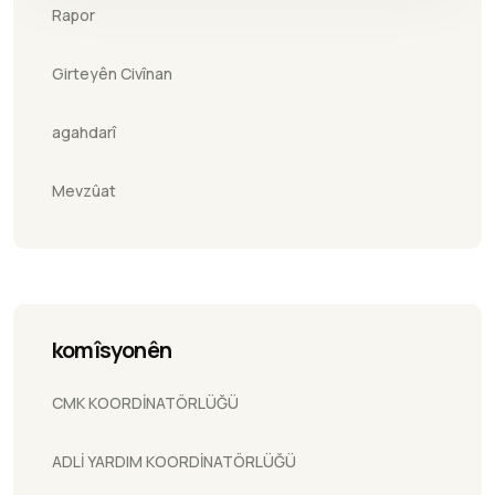
Rapor
Girteyên Civînan
agahdarî
Mevzûat
komîsyonên
CMK KOORDİNATÖRLÜĞÜ
ADLİ YARDIM KOORDİNATÖRLÜĞÜ