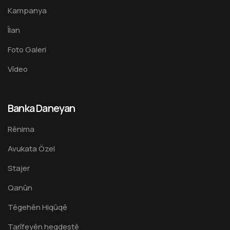
Kampanya
Îlan
Foto Galeri
Vîdeo
Banka Daneyan
Rênima
Avukata Özel
Stajer
Qanûn
Têgehên Hiqûqê
Tarîfeyên heqdestê