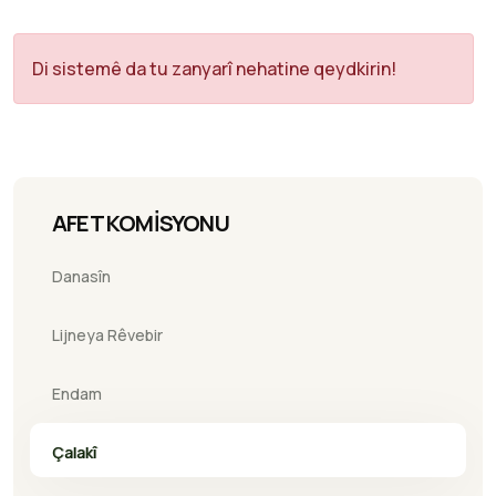
Di sistemê da tu zanyarî nehatine qeydkirin!
AFET KOMİSYONU
Danasîn
Lijneya Rêvebir
Endam
Çalakî