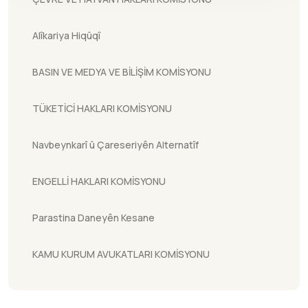
Alîkariya Hiqûqî
BASIN VE MEDYA VE BİLİŞİM KOMİSYONU
TÜKETİCİ HAKLARI KOMİSYONU
Navbeynkarî û Çareseriyên Alternatîf
ENGELLİ HAKLARI KOMİSYONU
Parastina Daneyên Kesane
KAMU KURUM AVUKATLARI KOMİSYONU