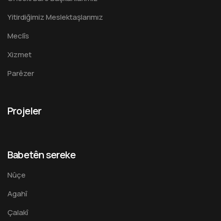
Yitirdiğimiz Meslektaşlarımız
Meclîs
Xizmet
Parêzer
Projeler
Babetên sereke
Nûçe
Agahî
Çalakî