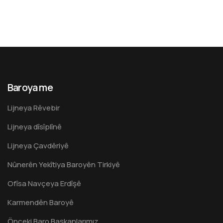
Baroya me
Lijneya Rêvebir
Lijneya dîsîplînê
Lijneya Çavdêriyê
Nûnerên Yekîtiya Baroyên Tirkiyê
Ofîsa Navçeya Erdîşê
Karmendên Baroyê
Önceki Baro Başkanlarımız