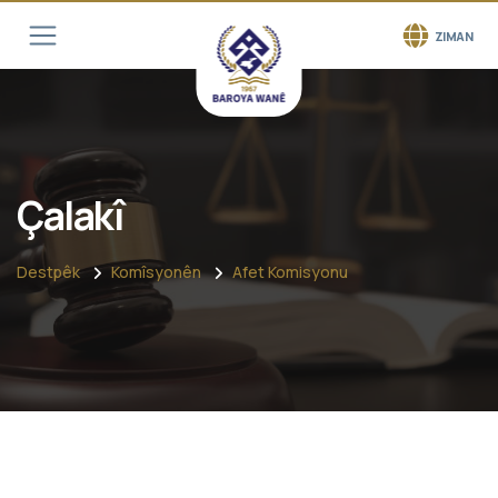
ZIMAN
Çalakî
Destpêk
Komîsyonên
Afet Komisyonu