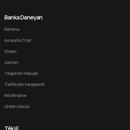
Banka Daneyan
Rênima
Avukata Özel
Stajer
Qanûn
Têgehên Hiqûqê
Tarîfeyên heqdestê
Rêzîkname
Lînkên bisûd
Têkilî