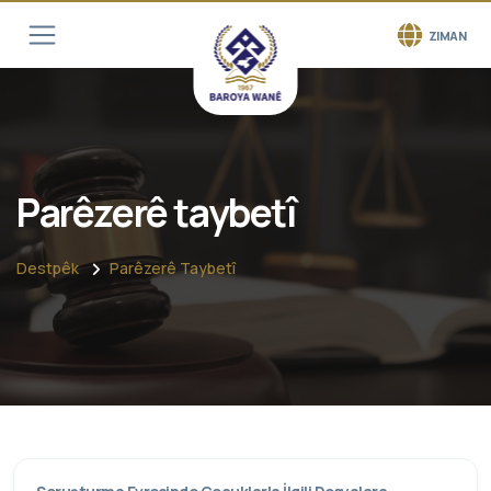
ZIMAN
Parêzerê taybetî
Destpêk
Parêzerê Taybetî