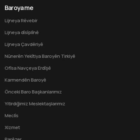
Baroya me
Lijneya Rêvebir
Lijneya dîsîplînê
Lijneya Çavdêriyê
Nûnerên Yekîtiya Baroyên Tirkiyê
Ofîsa Navçeya Erdîşê
Karmendên Baroyê
Önceki Baro Başkanlarımız
Yitirdiğimiz Meslektaşlarımız
Meclîs
Xizmet
Parêzer