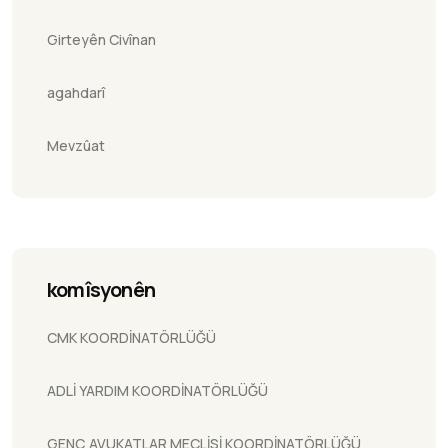
Girteyên Civînan
agahdarî
Mevzûat
komîsyonên
CMK KOORDİNATÖRLÜĞÜ
ADLİ YARDIM KOORDİNATÖRLÜĞÜ
GENÇ AVUKATLAR MECLİSİ KOORDİNATÖRLÜĞÜ