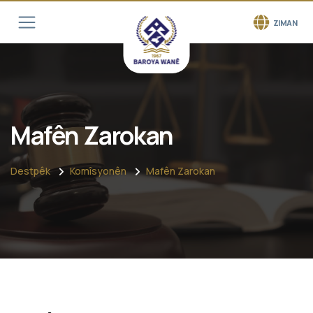
ZIMAN
Mafên Zarokan
Destpêk
Komîsyonên
Mafên Zarokan