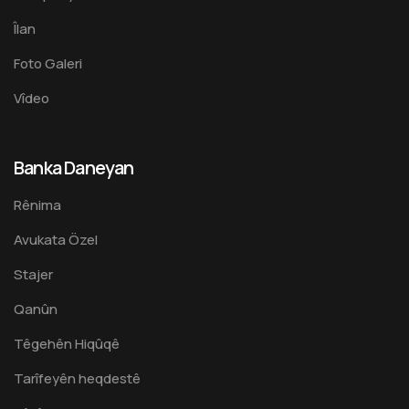
Îlan
Foto Galeri
Vîdeo
Banka Daneyan
Rênima
Avukata Özel
Stajer
Qanûn
Têgehên Hiqûqê
Tarîfeyên heqdestê