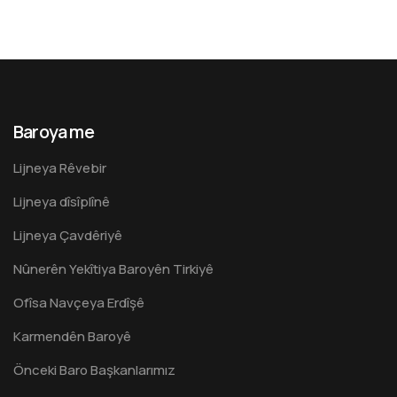
Baroya me
Lijneya Rêvebir
Lijneya dîsîplînê
Lijneya Çavdêriyê
Nûnerên Yekîtiya Baroyên Tirkiyê
Ofîsa Navçeya Erdîşê
Karmendên Baroyê
Önceki Baro Başkanlarımız