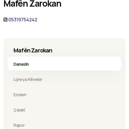
Mafên Zarokan
05319754242
Mafên Zarokan
Danasîn
Lijneya Rêvebir
Endam
Çalakî
Rapor