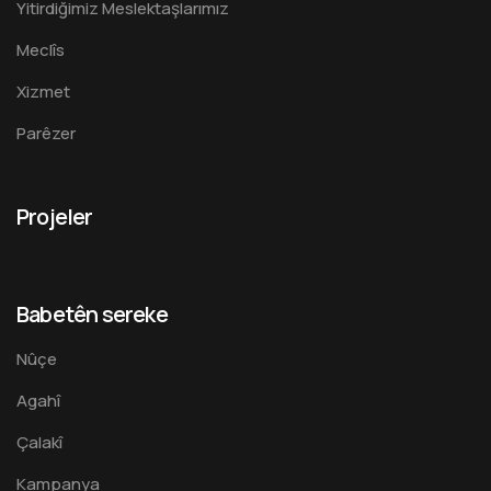
Yitirdiğimiz Meslektaşlarımız
Meclîs
Xizmet
Parêzer
Projeler
Babetên sereke
Nûçe
Agahî
Çalakî
Kampanya