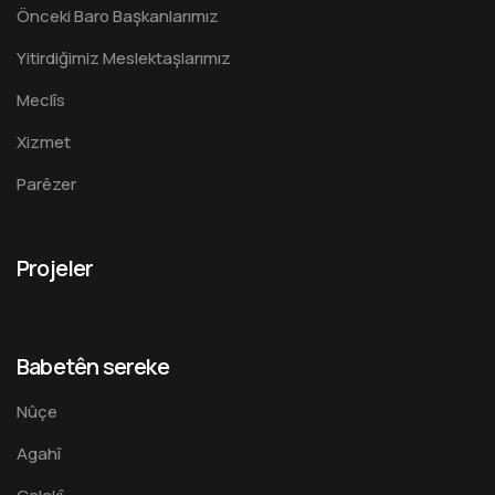
Önceki Baro Başkanlarımız
Yitirdiğimiz Meslektaşlarımız
Meclîs
Xizmet
Parêzer
Projeler
Babetên sereke
Nûçe
Agahî