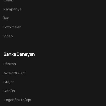
Çalakî
Kampanya
Îlan
Foto Galeri
Vîdeo
Banka Daneyan
Rênima
Avukata Özel
Stajer
Qanûn
Têgehên Hiqûqê