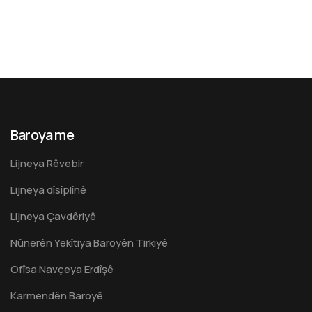
Baroya me
Lijneya Rêvebir
Lijneya dîsîplînê
Lijneya Çavdêriyê
Nûnerên Yekîtiya Baroyên Tirkiyê
Ofîsa Navçeya Erdîşê
Karmendên Baroyê