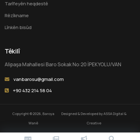
Tarîfeyên heqdestê
Rêzîkname
Lînkên bisûd
Têkilî
Alipaşa Mahallesi Baro Sokak No:20 İPEKYOLU/VAN
vanbarosu@gmail.com
+90 432 214 58 04
Copyright © 2026, Baroya
Designed & Developed by
ASSA Digital &
Wanê
Creative