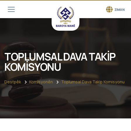
ZIMAN
TOPLUMSAL DAVA TAKİP
KOMİSYONU
Destpêk
Komîsyonên
Toplumsal Dava Takip Komisyonu