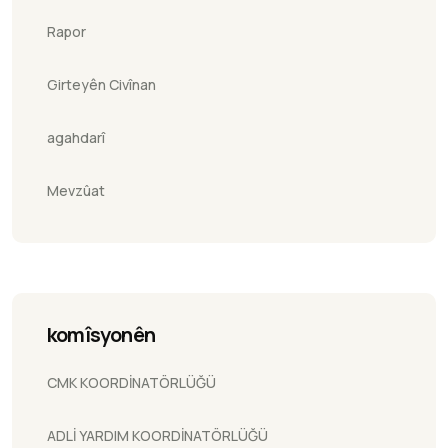
Rapor
Girteyên Civînan
agahdarî
Mevzûat
komîsyonên
CMK KOORDİNATÖRLÜĞÜ
ADLİ YARDIM KOORDİNATÖRLÜĞÜ