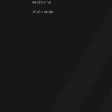
Rêzîkname
Lînkên bisûd