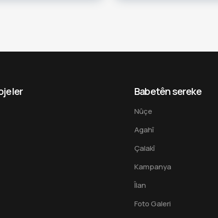
ojeler
Babetên sereke
Nûçe
Agahî
Çalakî
Kampanya
Îlan
Foto Galeri