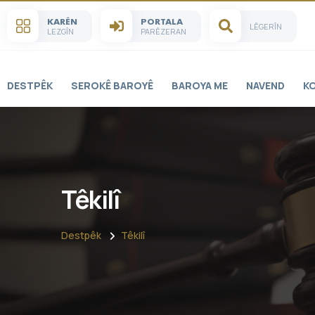
KARÊN
PORTALA
LÊGERÎN
LEZGÎN
PARÊZERAN
DESTPÊK
SEROKÊ BAROYÊ
BAROYA ME
NAVEND
K
Têkilî
Destpêk
Têkilî