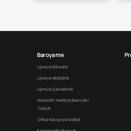
Baroya me
Pr
Lijneya Rêvebir
Lijneya dîsîplînê
Lijneya Çavdêriyê
Nûnerên Yekîtiya Baroyên
Tirkiyê
Ofîsa Navçeya Erdîşê
Karmendên Baroyê