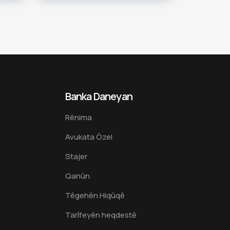
Banka Daneyan
Rênima
Avukata Özel
Stajer
Qanûn
Têgehên Hiqûqê
Tarîfeyên heqdestê