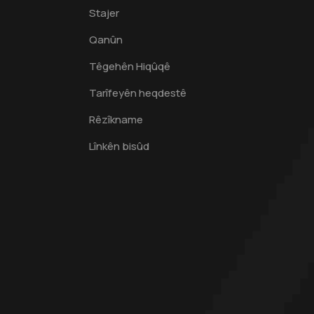
Stajer
Qanûn
Têgehên Hiqûqê
Tarîfeyên heqdestê
Rêzîkname
Lînkên bisûd