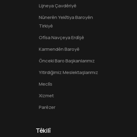
Lijneya Çavdêriyê
Nûnerên Yekîtiya Baroyên
Tirkiyê
Ofîsa Navçeya Erdîşê
Karmendên Baroyê
Önceki Baro Başkanlarımız
Yitirdiğimiz Meslektaşlarımız
Meclîs
Xizmet
Parêzer
Têkilî