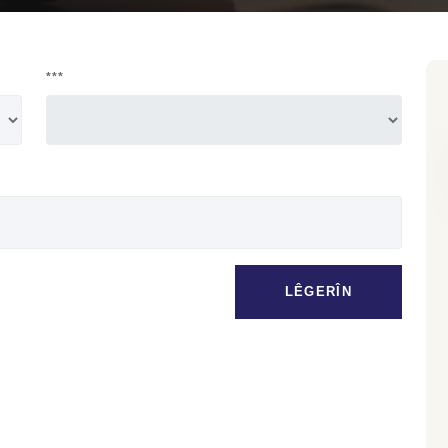
***
LÊGERÎN