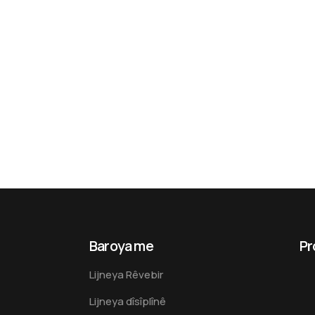
Baroya me
Pr
Lijneya Rêvebir
Lijneya dîsîplînê