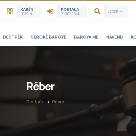
KARÊN
PORTALA
LÊGERÎN
LEZGÎN
PARÊZERAN
DESTPÊK
SEROKÊ BAROYÊ
BAROYA ME
NAVEND
K
Rêber
Destpêk
Rêber