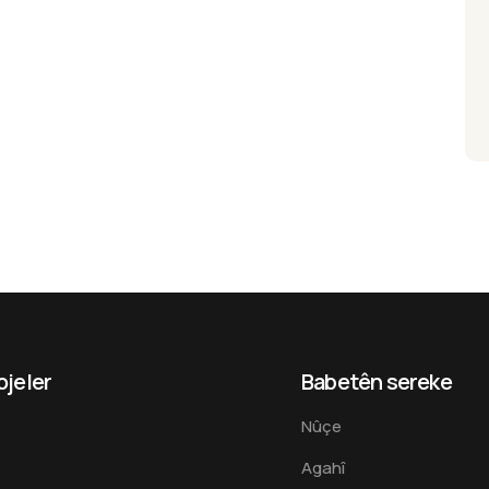
ojeler
Babetên sereke
Nûçe
Agahî