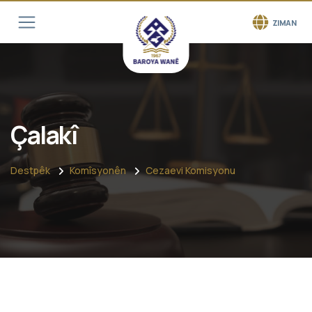
ZIMAN
Çalakî
Destpêk
Komîsyonên
Cezaevi Komisyonu