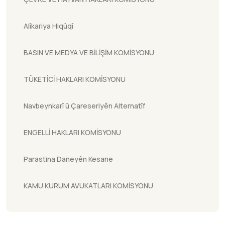
Alîkariya Hiqûqî
BASIN VE MEDYA VE BİLİŞİM KOMİSYONU
TÜKETİCİ HAKLARI KOMİSYONU
Navbeynkarî û Çareseriyên Alternatîf
ENGELLİ HAKLARI KOMİSYONU
Parastina Daneyên Kesane
KAMU KURUM AVUKATLARI KOMİSYONU