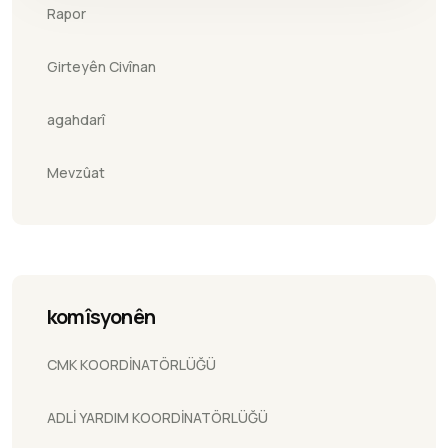
Rapor
Girteyên Civînan
agahdarî
Mevzûat
komîsyonên
CMK KOORDİNATÖRLÜĞÜ
ADLİ YARDIM KOORDİNATÖRLÜĞÜ