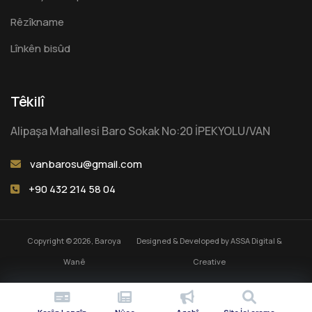
Rêzîkname
Lînkên bisûd
Têkilî
Alipaşa Mahallesi Baro Sokak No:20 İPEKYOLU/VAN
vanbarosu@gmail.com
+90 432 214 58 04
Copyright © 2026, Baroya
Designed & Developed by
ASSA Digital &
Wanê
Creative