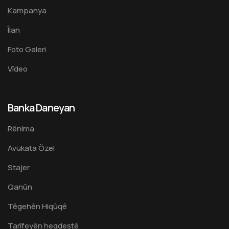
Kampanya
Îlan
Foto Galeri
Vîdeo
Banka Daneyan
Rênima
Avukata Özel
Stajer
Qanûn
Têgehên Hiqûqê
Tarîfeyên heqdestê