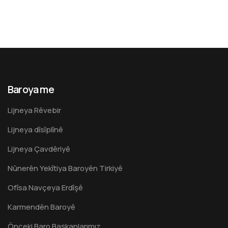
Baroya me
Lijneya Rêvebir
Lijneya dîsîplînê
Lijneya Çavdêriyê
Nûnerên Yekîtiya Baroyên Tirkiyê
Ofîsa Navçeya Erdîşê
Karmendên Baroyê
Önceki Baro Başkanlarımız