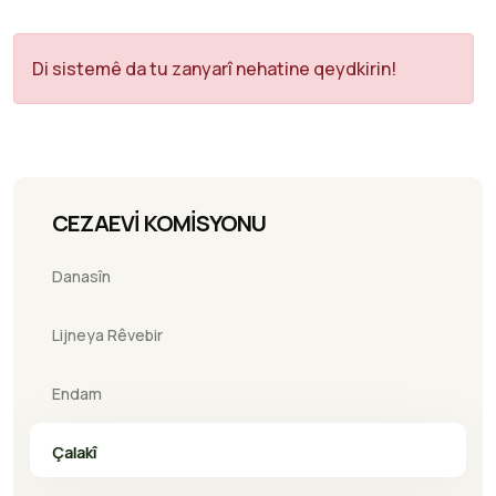
Di sistemê da tu zanyarî nehatine qeydkirin!
CEZAEVİ KOMİSYONU
Danasîn
Lijneya Rêvebir
Endam
Çalakî