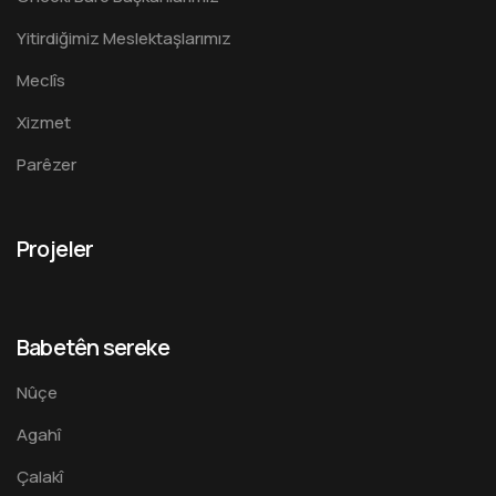
Yitirdiğimiz Meslektaşlarımız
Meclîs
Xizmet
Parêzer
Projeler
Babetên sereke
Nûçe
Agahî
Çalakî