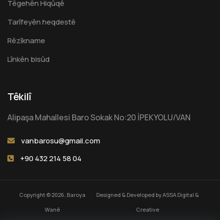
Têgehên Hiqûqê
Tarîfeyên heqdestê
Rêzîkname
Lînkên bisûd
Têkilî
Alipaşa Mahallesi Baro Sokak No:20 İPEKYOLU/VAN
vanbarosu@gmail.com
+90 432 214 58 04
Copyright © 2026, Baroya
Designed & Developed by
ASSA Digital &
Wanê
Creative