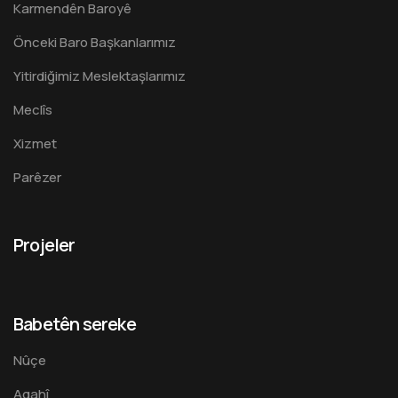
Karmendên Baroyê
Önceki Baro Başkanlarımız
Yitirdiğimiz Meslektaşlarımız
Meclîs
Xizmet
Parêzer
Projeler
Babetên sereke
Nûçe
Agahî