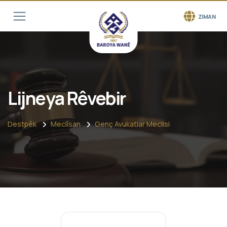
ZIMAN
Lijneya Rêvebir
Destpêk
Meclîsan
Genç Avukatlar Meclisi