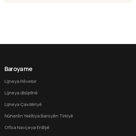
Baroya me
Lijneya Rêvebir
Lijneya dîsîplînê
Lijneya Çavdêriyê
Nûnerên Yekîtiya Baroyên Tirkiyê
Ofîsa Navçeya Erdîşê