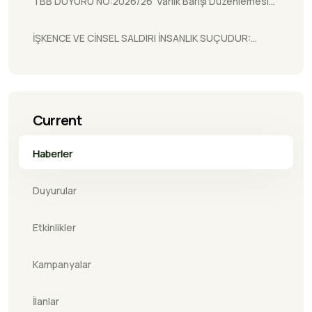
TBB DUYURU NO:2026/26 'Varlık Barışı Düzenlemesi
Hakkında.'
İŞKENCE VE CİNSEL SALDIRI İNSANLIK SUÇUDUR:
HAKKARİ CEZAEVİ’NDEKİ SİSTEMATİK VAHŞETİN
TAKİPÇİSİYİZ!
Current
Haberler
Duyurular
Etkinlikler
Kampanyalar
İlanlar