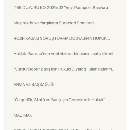
TBB DUYURU NO:2026/32 'Yeşil Pasaport Başvuru
Sürecinin Elektronik Ortama Taşınması Hakkında.'
Malpraktis ve Yargılama Süreçleri Semineri
ROJİN KABAİŞ SORUŞTURMA DOSYASININ HUKUKİ
SÜRECİNE İLİŞKİN BİLGİ NOTU
Hakkâri Barosu’nun yeni hizmet binasının açılış töreni
“Sürdürülebilir Barış İçin Hukuki Diyalog: Silahsızlanma,
Terhis ve Yeniden Entegrasyon (DDR) Kapsamında
ANMA VE BAŞSAĞLIĞI
Müstakil Yasa ve Mevzuata İlişkin Değerlendirmeler”
Başlıklı Çalıştay
“Özgürlük, Statü ve Barış İçin Demokratik Hukuk”
şiarıyla gerçekleştirilen Demokratik Kürt Hukukçular
MADIMAK
Konferansı