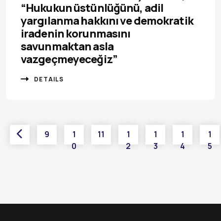
“Hukukun üstünlüğünü, adil
yargılanma hakkını ve demokratik
iradenin korunmasını
savunmaktan asla
vazgeçmeyeceğiz”
DETAILS
9
1
11
1
1
1
1
0
2
3
4
5