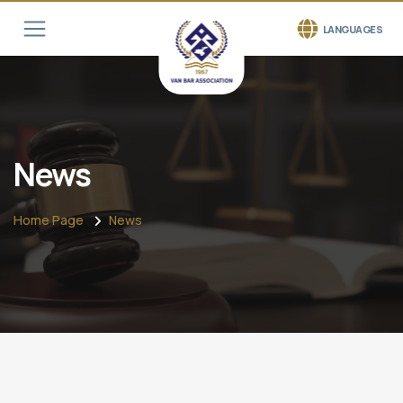
LANGUAGES
News
Home Page
News