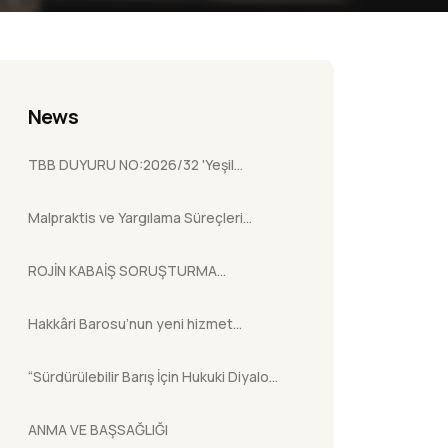
News
TBB DUYURU NO:2026/32 'Yeşil
Pasaport Başvuru Sürecinin Elektronik
Malpraktis ve Yargılama Süreçleri
Ortama Taşınması Hakkında.'
Semineri
ROJİN KABAİŞ SORUŞTURMA
DOSYASININ HUKUKİ SÜRECİNE İLİŞKİN
Hakkâri Barosu’nun yeni hizmet
BİLGİ NOTU
binasının açılış töreni
“Sürdürülebilir Barış İçin Hukuki Diyalog:
Silahsızlanma, Terhis ve Yeniden
ANMA VE BAŞSAĞLIĞI
Entegrasyon (DDR) Kapsamında