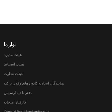
نوار ما
هيئت مدیره
هیئت انضباط
هیئت نظارت
نمایندگان اتحادیه کانون های وکلای ترکیه
دفتر ناحیه ارسیس
کارکنان میخانه
Önceki Baro Başkanlarımız